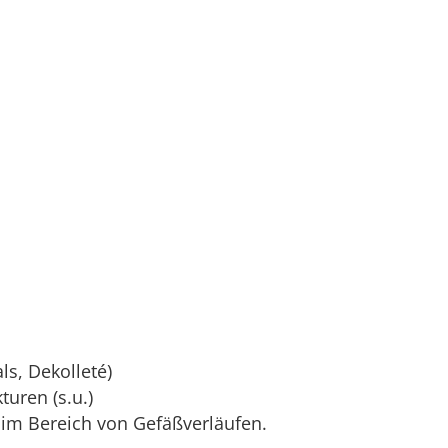
ls, Dekolleté)
uren (s.u.)
e im Bereich von Gefäßverläufen.