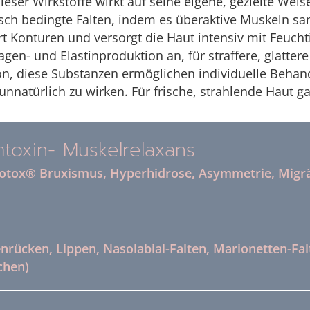
ieser Wirkstoffe wirkt auf seine eigene, gezielte Wei
ch bedingte Falten, indem es überaktive Muskeln sa
t Konturen und versorgt die Haut intensiv mit Feucht
agen- und Elastinproduktion an, für straffere, glatter
n, diese Substanzen ermöglichen individuelle Behan
unnatürlich zu wirken. Für frische, strahlende Haut g
toxin- Muskelrelaxans
Botox® Bruxismus, Hyperhidrose, Asymmetrie, Migr
rücken, Lippen, Nasolabial-Falten, Marionetten-Falte
chen)