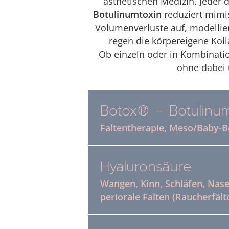
ästhetischen Medizin. Jeder d
Botulinumtoxin
reduziert mimis
Volumenverluste auf, modellier
regen die körpereigene Koll
Ob einzeln oder in Kombinatio
ohne dabei 
Botox® – Botulinum
Faltentherapie, Meso/Baby-
Hyaluronsäure
Wangen, Kinn, Schläfen, Nasen
periorale Falten (Raucherfält