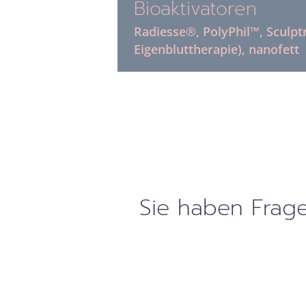
Bioaktivatoren
Radiesse®, PolyPhil™, Sculptr
Eigenbluttherapie), nanofett
Sie haben Frag