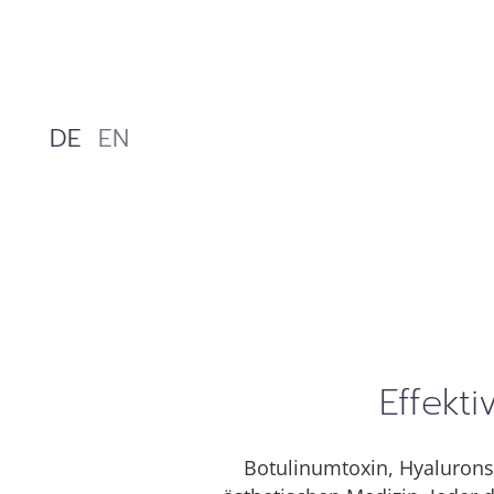
Zum
Inhalt
springen
DE
EN
Effekti
Botulinumtoxin, Hyalurons