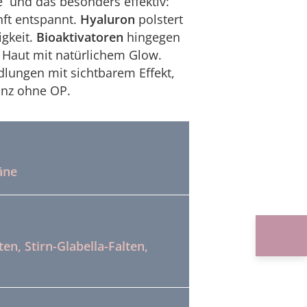
se und das besonders effektiv:
nft entspannt.
Hyaluron
polstert
igkeit.
Bioaktivatoren
hingegen
e Haut mit natürlichem Glow.
dlungen mit sichtbarem Effekt,
anz ohne OP.
äne
n, Stirn-Glabella-Falten,